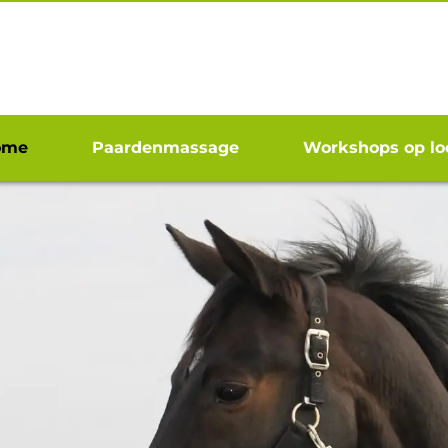
ome
Paardenmassage
Workshops op lo