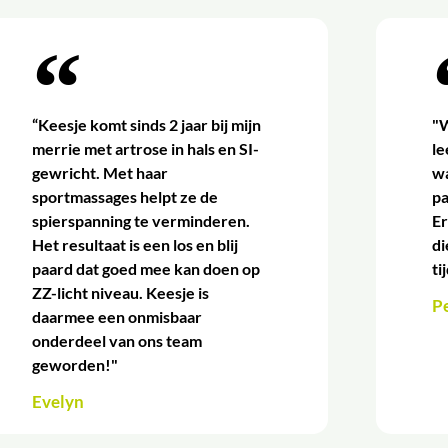
“Keesje komt sinds 2 jaar bij mijn
"W
merrie met artrose in hals en SI-
l
gewricht. Met haar
wa
sportmassages helpt ze de
p
spierspanning te verminderen.
Er
Het resultaat is een los en blij
di
paard dat goed mee kan doen op
ti
ZZ-licht niveau. Keesje is
P
daarmee een onmisbaar
onderdeel van ons team
geworden!"
Evelyn