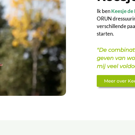
Ik ben
Keesje de
ORUN dressuurinst
verschillende pa
starten.
"De combinat
geven van wo
mij veel voldo
Meer over Ke