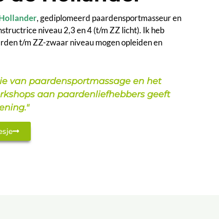
 Hollander
, gediplomeerd paardensportmasseur en
ructrice niveau 2,3 en 4 (t/m ZZ licht). Ik heb
arden t/m ZZ-zwaar niveau mogen opleiden en
ie van paardensportmassage en het
rkshops aan paardenliefhebbers geeft
ening."
esje