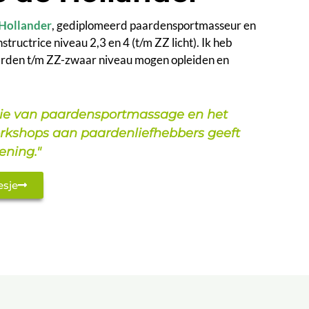
 Hollander
, gediplomeerd paardensportmasseur en
ructrice niveau 2,3 en 4 (t/m ZZ licht). Ik heb
arden t/m ZZ-zwaar niveau mogen opleiden en
ie van paardensportmassage en het
rkshops aan paardenliefhebbers geeft
ening."
esje