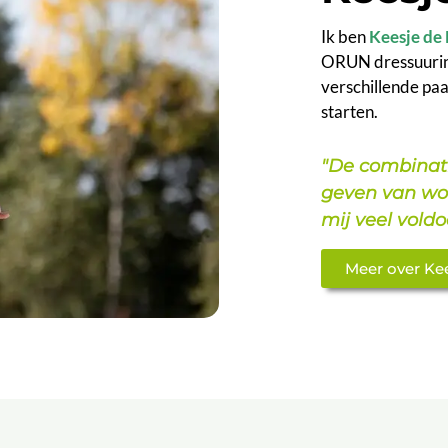
Ik ben
Keesje de
ORUN dressuurinst
verschillende pa
starten.
"De combinat
geven van wo
mij veel voldo
Meer over Ke