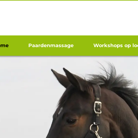
ome
Paardenmassage
Workshops op lo