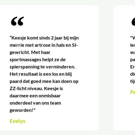
“Keesje komt sinds 2 jaar bij mijn
"W
merrie met artrose in hals en SI-
l
gewricht. Met haar
wa
sportmassages helpt ze de
p
spierspanning te verminderen.
Er
Het resultaat is een los en blij
di
paard dat goed mee kan doen op
ti
ZZ-licht niveau. Keesje is
P
daarmee een onmisbaar
onderdeel van ons team
geworden!"
Evelyn