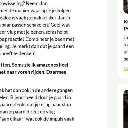
empowisseling? Neem dan
t met de manier waarop je je hulpen
 galop is vaak gemakkelijker dan in
K
een paar passen schakelen? Geef wat
p
weer vlug met je benen, soms helpt
Ja
enoeg reactie? Combineer je been met
t
eling. Je merkt dan dat je paard een
ti
n hoeft te denken!
p
 zitten. Soms zie ik amazones heel
L
het naar voren rijden. Daarmee
Pak het dan ook in de andere gangen
elen. Bijvoorbeeld door je paard in
 paard denkt dat jij terug naar stap
 dan je paard direct en vlug
“aan elkaar” wat ook de impuls vaak