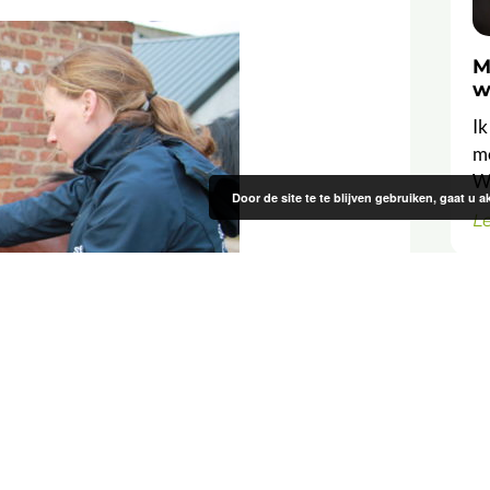
M
w
Ik
m
We
Door de site te te blijven gebruiken, gaat u
L