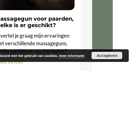
assagegun voor paarden,
elke is er geschikt?
 vertel je graag mijn ervaringen
et verschillende massageguns.
lke werken er nou het beste?
Accepteren
 akkoord met het gebruik van cookies.
meer informatie
ees verder