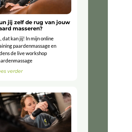
un jij zelf de rug van jouw
aard masseren?
, dat kan jij! In mijn online
raining paardenmassage en
jdens de live workshop
aardenmassage
ees verder