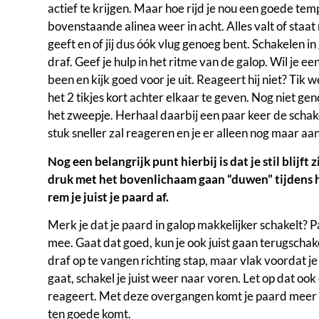
actief te krijgen. Maar hoe rijd je nou een goede t
bovenstaande alinea weer in acht. Alles valt of staa
geeft en of jij dus óók vlug genoeg bent. Schakelen in
draf. Geef je hulp in het ritme van de galop. Wil je 
been en kijk goed voor je uit. Reageert hij niet? Tik 
het 2 tikjes kort achter elkaar te geven. Nog niet g
het zweepje. Herhaal daarbij een paar keer de schak
stuk sneller zal reageren en je er alleen nog maar aa
Nog een belangrijk punt hierbij is dat je stil blijft
druk met het bovenlichaam gaan “duwen” tijdens 
rem je juist je paard af.
Merk je dat je paard in galop makkelijker schakelt? 
mee. Gaat dat goed, kun je ook juist gaan terugschak
draf op te vangen richting stap, maar vlak voordat je
gaat, schakel je juist weer naar voren. Let op dat ook
reageert. Met deze overgangen komt je paard meer 
ten goede komt.