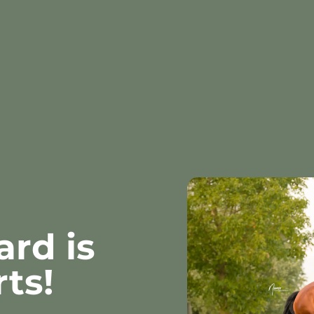
ard is
ts!