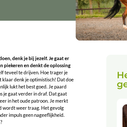
en, denk je bij jezelf. Je gaat er
en piekeren en denkt de oplossing
He
lf teveel te drijven. Hoe trager je
t klaar denk je optimistisch! Dat doe
g
nlijk lukt het best goed. Je paard
 je gaat verder in draf. Dat gaat
weer in het oude patroon. Je merkt
rd wordt weer traag. Het gevolg
onder impuls geen nageeflijkheid.
l?