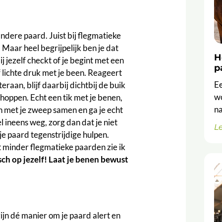
ndere paard. Juist bij flegmatieke
 Maar heel begrijpelijk ben je dat
H
j jezelf checkt of je begint met een
p
 lichte druk met je been. Reageert
Ee
eraan, blijf daarbij dichtbij de buik
wo
choppen. Echt een tik met je benen,
na
en met je zweep samen en ga je echt
 ineens weg, zorg dan dat je niet
L
je paard tegenstrijdige hulpen.
 minder flegmatieke paarden zie ik
sch op jezelf! Laat je benen bewust
ijn dé manier om je paard alert en